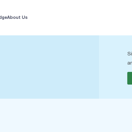
dge
About Us
S
a