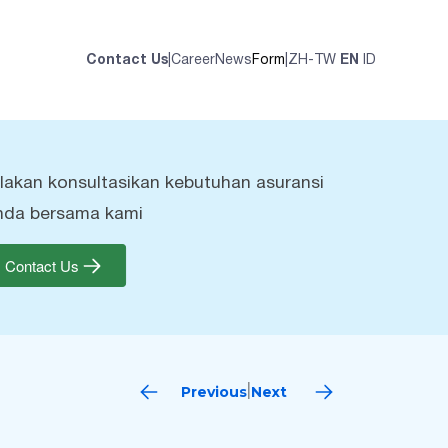
Contact Us
|
Career
News
Form
|
ZH-TW
EN
ID
ilakan konsultasikan kebutuhan asuransi
nda bersama kami
Contact Us
Previous
Next
|