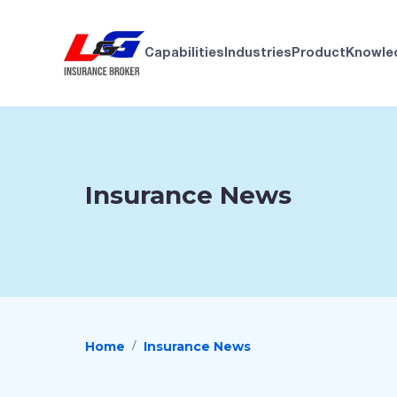
Capabilities
Industries
Product
Knowle
Insurance News
Home
Insurance News