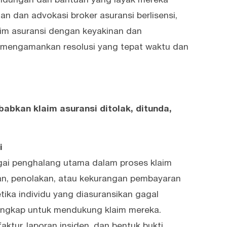
indungan dan bantuan yang layak mereka
 dan advokasi broker asuransi berlisensi,
aim asuransi dengan keyakinan dan
a mengamankan resolusi yang tepat waktu dan
abkan klaim asuransi ditolak, ditunda,
i
ai penghalang utama dalam proses klaim
an, penolakan, atau kekurangan pembayaran
etika individu yang diasuransikan gagal
engkap untuk mendukung klaim mereka.
aktur, laporan insiden, dan bentuk bukti