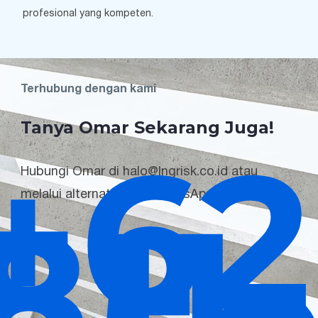
profesional yang kompeten.
Terhubung dengan kami
Tanya Omar Sekarang Juga!
+62
Hubungi Omar di halo@lngrisk.co.id atau
811-
melalui alternatif chat WhatsApp.