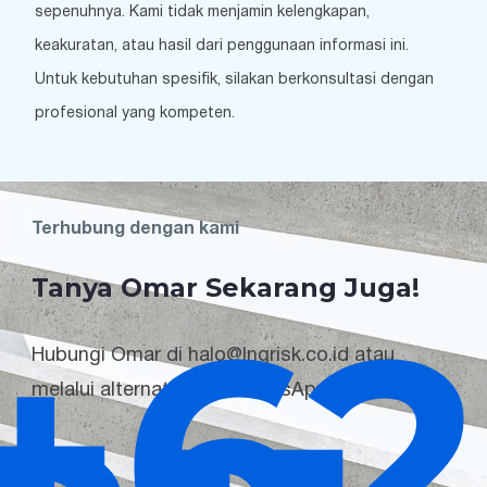
sepenuhnya. Kami tidak menjamin kelengkapan,
keakuratan, atau hasil dari penggunaan informasi ini.
Untuk kebutuhan spesifik, silakan berkonsultasi dengan
profesional yang kompeten.
Terhubung dengan kami
Tanya Omar Sekarang Juga!
+62
Hubungi Omar di halo@lngrisk.co.id atau
melalui alternatif chat WhatsApp.