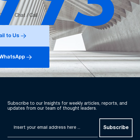
mail / Chat / Call
il to Us
 WhatsApp
Subscribe to our Insights for weekly articles, reports, and
updates from our team of thought leaders.
Subscribe