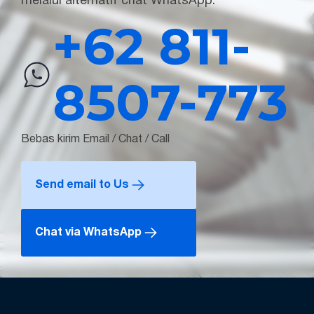
melalui alternatif chat WhatsApp.
+62 811-
8507-773
Bebas kirim Email / Chat / Call
Send email to Us
Chat via WhatsApp