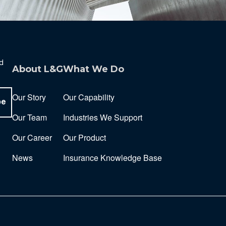
nd
About L&G
What We Do
Our Story
Our Capability
be
Our Team
Industries We Support
Our Career
Our Product
News
Insurance Knowledge Base