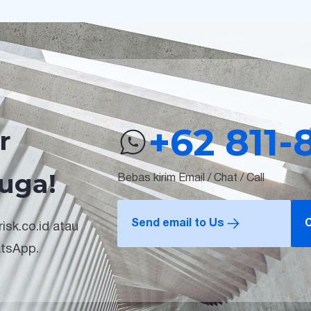
+62 811-
r
uga!
Bebas kirim Email / Chat / Call
Send email to Us
C
isk.co.id atau
atsApp.