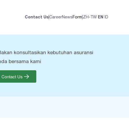
Contact Us
|
Career
News
Form
|
ZH-TW
EN
ID
ilakan konsultasikan kebutuhan asuransi
nda bersama kami
Contact Us