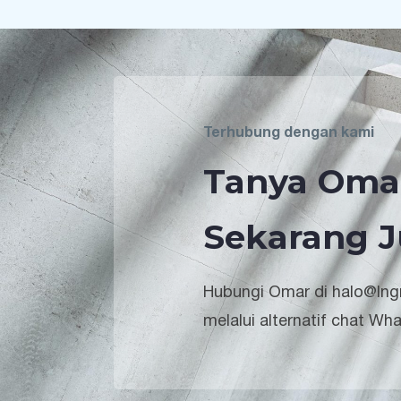
Terhubung dengan kami
Tanya Oma
Sekarang J
Hubungi Omar di halo@lngr
melalui alternatif chat Wh