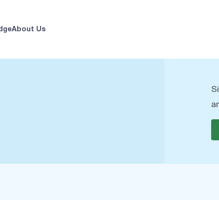
dge
About Us
S
a