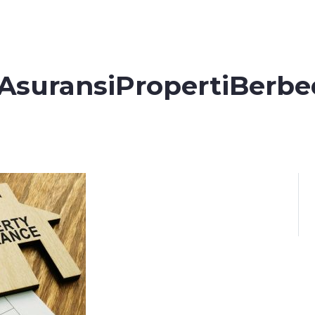
suransiPropertiBerbe