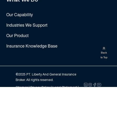
What We Do
Our Capability
Industries We Support
Our Product
Insurance Knowledge Base
Back
to Top
©2025 PT. Liberty And General Insurance
Broker. All rights reserved.
Sitemap |
Privacy Policy
| Legal Statement |
Email Preference