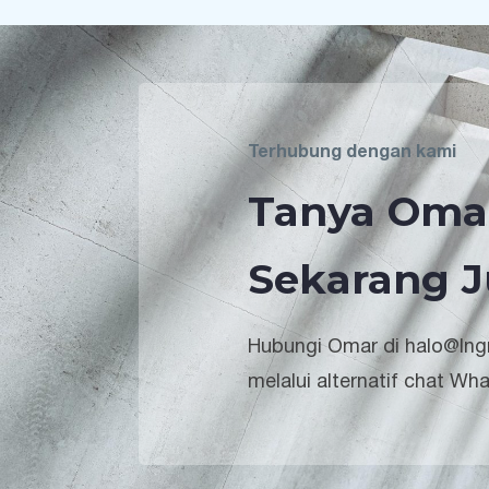
Terhubung dengan kami
Tanya Oma
Sekarang J
Hubungi Omar di halo@lngr
melalui alternatif chat Wh