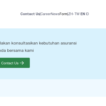
Contact Us
|
Career
News
Form
|
ZH-TW
EN
ID
ilakan konsultasikan kebutuhan asuransi
nda bersama kami
Contact Us