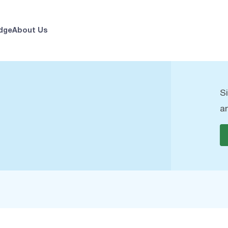
dge
About Us
S
a