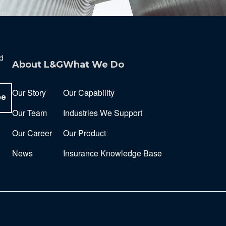
nd
About L&G
What We Do
Our Story
Our Capability
be
Our Team
Industries We Support
Our Career
Our Product
News
Insurance Knowledge Base