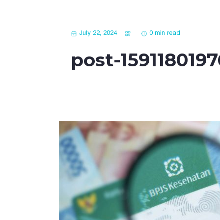
July 22, 2024
0 min read
post-159118019