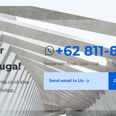
+62 811-
r
uga!
Bebas kirim Email / Chat / Call
Send email to Us
C
isk.co.id atau
atsApp.