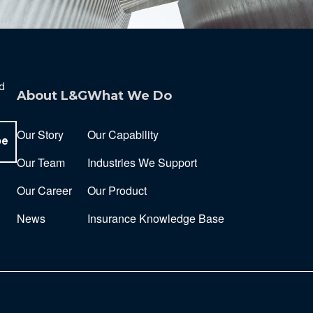
nd
About L&G
What We Do
Our Story
Our Capability
be
Our Team
Industries We Support
Our Career
Our Product
News
Insurance Knowledge Base