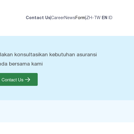
Contact Us
|
Career
News
Form
|
ZH-TW
EN
ID
ilakan konsultasikan kebutuhan asuransi
nda bersama kami
Contact Us