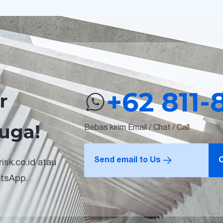
+62 811-
r
uga!
Bebas kirim Email / Chat / Call
Send email to Us
C
isk.co.id atau
atsApp.