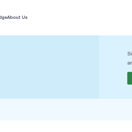
dge
About Us
S
a