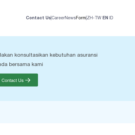
Contact Us
|
Career
News
Form
|
ZH-TW
EN
ID
ilakan konsultasikan kebutuhan asuransi
nda bersama kami
Contact Us