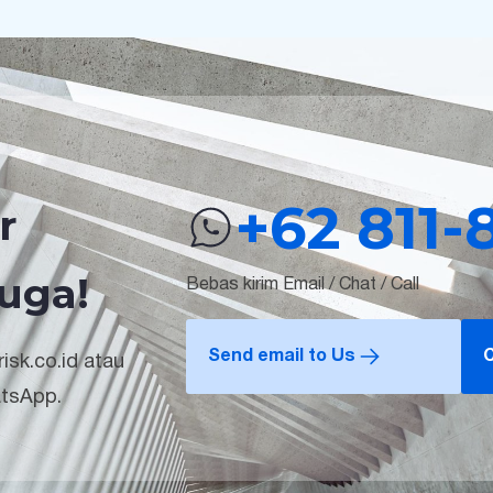
+62 811-
r
uga!
Bebas kirim Email / Chat / Call
Send email to Us
C
isk.co.id atau
atsApp.