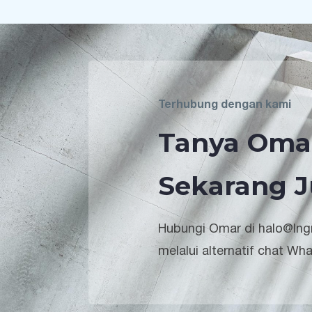
Terhubung dengan kami
Tanya Oma
Sekarang J
Hubungi Omar di halo@lngr
melalui alternatif chat Wh