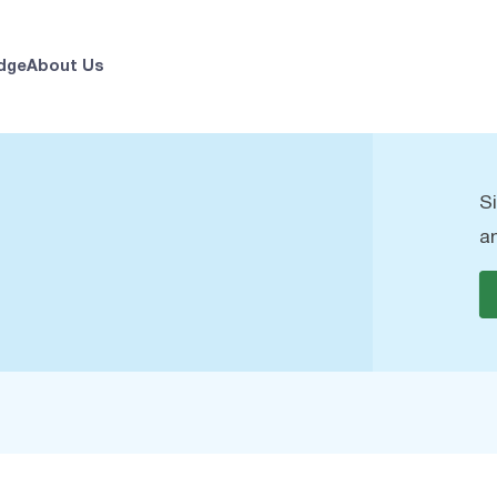
dge
About Us
S
a