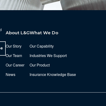
nd
About L&G
What We Do
Our Story
Our Capability
be
Our Team
Industries We Support
Our Career
Our Product
News
Insurance Knowledge Base