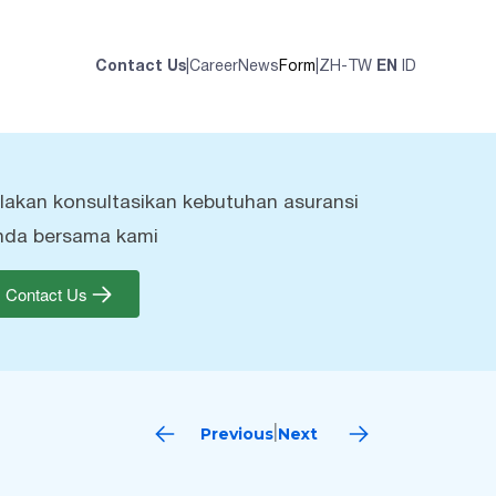
Contact Us
|
Career
News
Form
|
ZH-TW
EN
ID
ilakan konsultasikan kebutuhan asuransi
nda bersama kami
Contact Us
Previous
Next
|