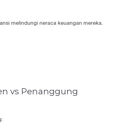
uransi melindungi neraca keuangan mereka.
.
gen vs Penanggung
g: