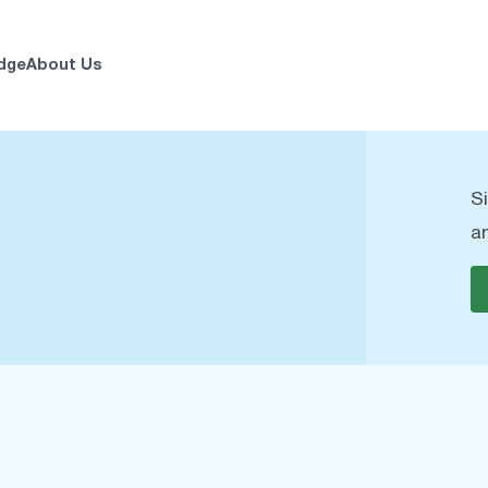
dge
About Us
S
a