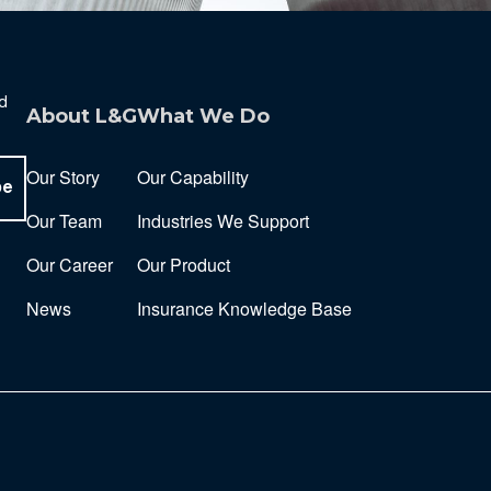
nd
About L&G
What We Do
Our Story
Our Capability
be
Our Team
Industries We Support
Our Career
Our Product
News
Insurance Knowledge Base