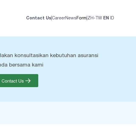
Contact Us
|
Career
News
Form
|
ZH-TW
EN
ID
ilakan konsultasikan kebutuhan asuransi
nda bersama kami
Contact Us