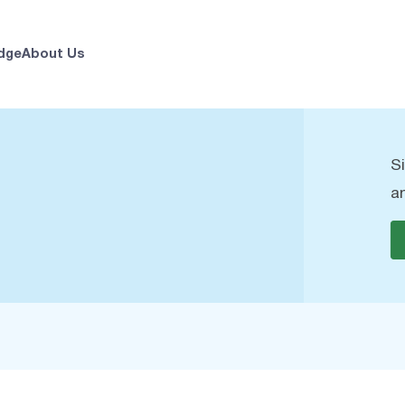
dge
About Us
S
a