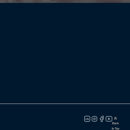
Back
to Top