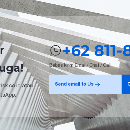
+62 811-
r
uga!
Bebas kirim Email / Chat / Call
Send email to Us
C
isk.co.id atau
atsApp.