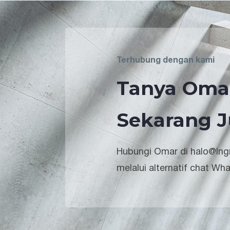
Terhubung dengan kami
Tanya Oma
Sekarang J
Hubungi Omar di halo@lngr
melalui alternatif chat Wh