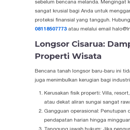
sebelum bencana melanda. Mengingat kom
sangat krusial bagi Anda untuk mengg
proteksi finansial yang tangguh. Hubun
08118507773
atau melalui email halo@ln
Longsor Cisarua: Damp
Properti Wisata
Bencana tanah longsor baru-baru ini ti
juga menimbulkan kerugian bagi industri
Kerusakan fisik properti: Villa, resor
atau dekat aliran sungai sangat ra
Gangguan operasional: Penutupan d
pendapatan harian hingga mingguan
Tanggung jawab hukum: Jika pengun