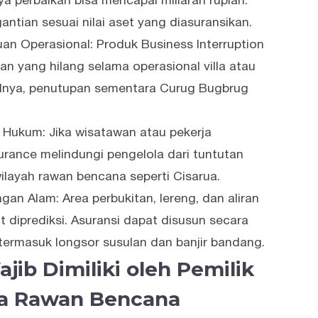
aya perbaikan bisa mencapai miliaran rupiah.
ntian sesuai nilai aset yang diasuransikan.
n Operasional: Produk Business Interruption
n yang hilang selama operasional villa atau
salnya, penutupan sementara Curug Bugbrug
Hukum: Jika wisatawan atau pekerja
surance melindungi pengelola dari tuntutan
wilayah rawan bencana seperti Cisarua.
gan Alam: Area perbukitan, lereng, dan aliran
it diprediksi. Asuransi dapat disusun secara
, termasuk longsor susulan dan banjir bandang.
jib Dimiliki oleh Pemilik
rea Rawan Bencana