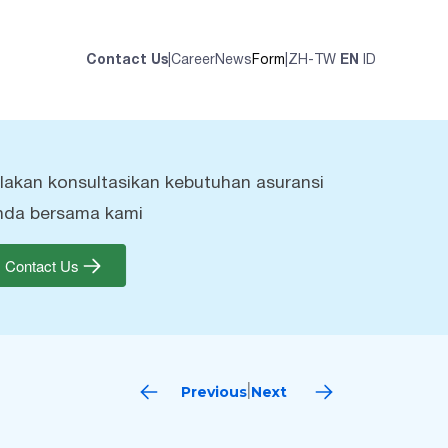
Contact Us
|
Career
News
Form
|
ZH-TW
EN
ID
ilakan konsultasikan kebutuhan asuransi
nda bersama kami
Contact Us
Previous
Next
|