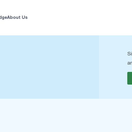
dge
About Us
S
a