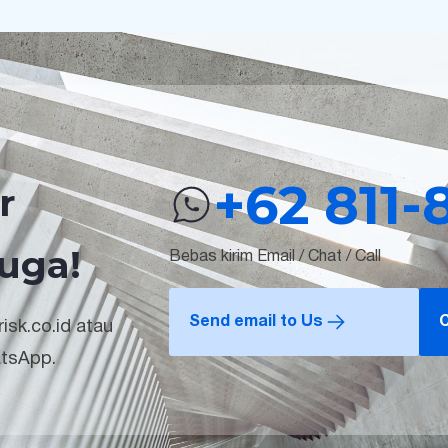
+62 811-
r
uga!
Bebas kirim Email / Chat / Call
Send email to Us
C
isk.co.id atau
atsApp.