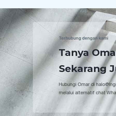
Terhubung dengan kami
Tanya Oma
Sekarang J
Hubungi Omar di halo@lngr
melalui alternatif chat Wh