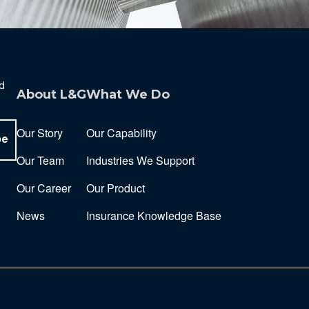
nd
About L&G
What We Do
Our Story
Our Capability
be
Our Team
Industries We Support
Our Career
Our Product
News
Insurance Knowledge Base