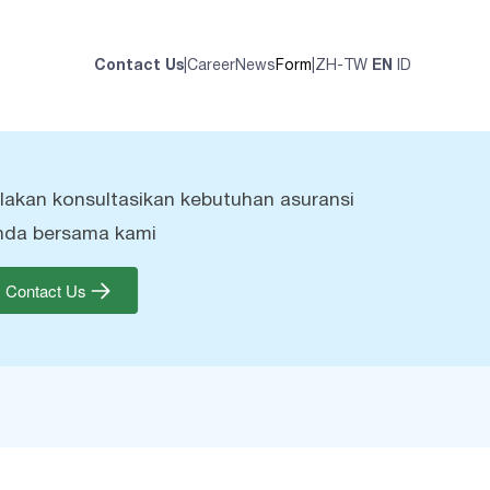
Contact Us
|
Career
News
Form
|
ZH-TW
EN
ID
ilakan konsultasikan kebutuhan asuransi
nda bersama kami
Contact Us