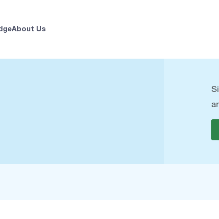
dge
About Us
S
a