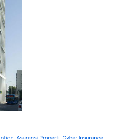
uption
,
Asuransi Properti
,
Cyber Insurance