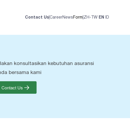
Contact Us
|
Career
News
Form
|
ZH-TW
EN
ID
ilakan konsultasikan kebutuhan asuransi
nda bersama kami
Contact Us