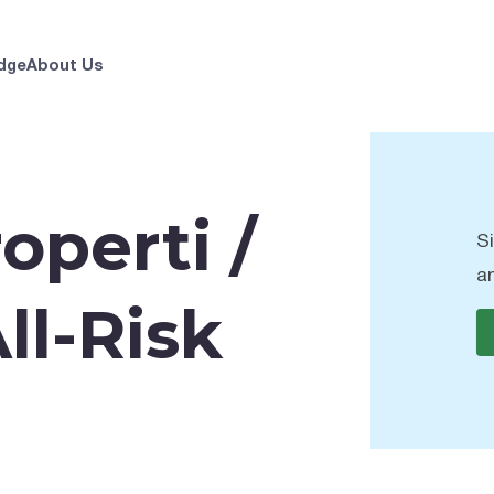
dge
About Us
operti /
S
a
ll-Risk