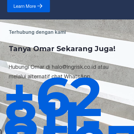
Learn More
Terhubung dengan kami
Tanya Omar Sekarang Juga!
+62
Hubungi Omar di halo@lngrisk.co.id atau
melalui alternatif chat WhatsApp.
811-