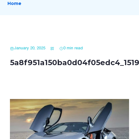
Home
January 20, 2025
0 min read
5a8f951a150ba0d04f05edc4_151