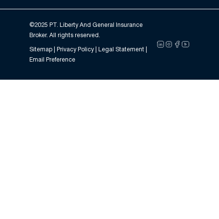
©2025 PT. Liberty And General Insurance
Broker. All rights reserved.
Sitemap |
Privacy Policy
| Legal Statement |
Email Preference