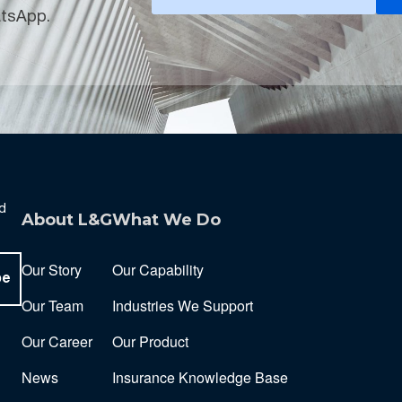
atsApp.
nd
About L&G
What We Do
Our Story
Our Capability
be
Our Team
Industries We Support
Our Career
Our Product
News
Insurance Knowledge Base