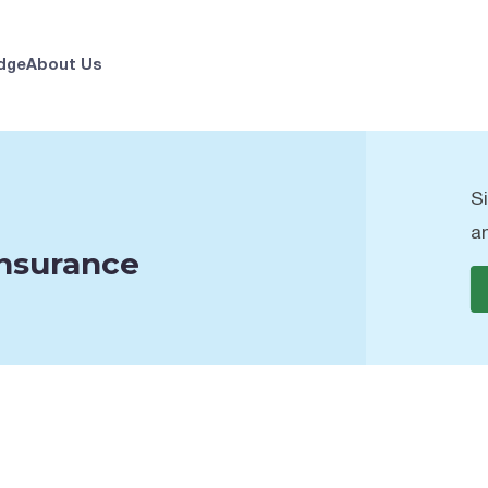
dge
About Us
S
a
nsurance