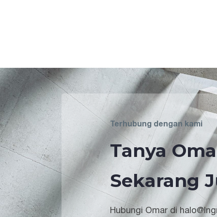
Terhubung dengan kami
Tanya Oma
Sekarang J
Hubungi Omar di halo@lngr