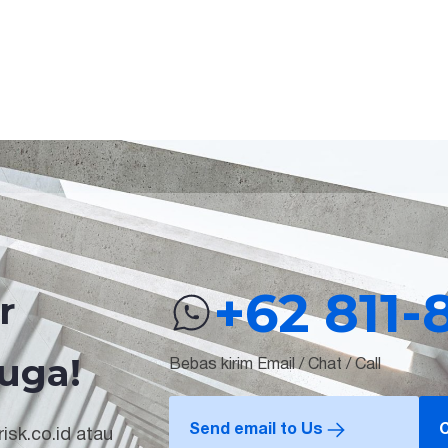
+62 811-
r
uga!
Bebas kirim Email / Chat / Call
Send email to Us
C
isk.co.id atau