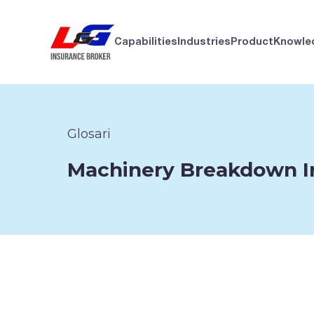
Capabilities
Industries
Product
Knowle
Glosari
Machinery Breakdown I