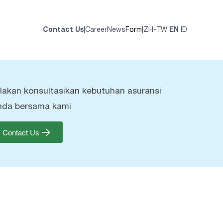
Contact Us
|
Career
News
Form
|
ZH-TW
EN
ID
ilakan konsultasikan kebutuhan asuransi
nda bersama kami
Contact Us