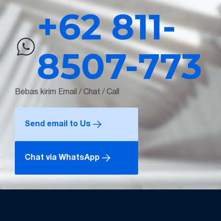
+62 811-
8507-773
Bebas kirim Email / Chat / Call
Send email to Us
Chat via WhatsApp