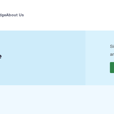
dge
About Us
S
e
a