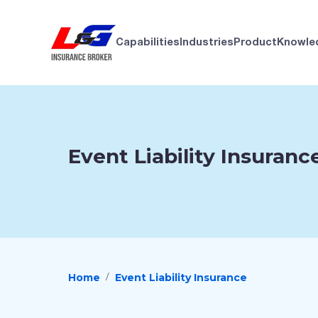
Capabilities
Industries
Product
Knowle
Event Liability Insuranc
Home
Event Liability Insurance