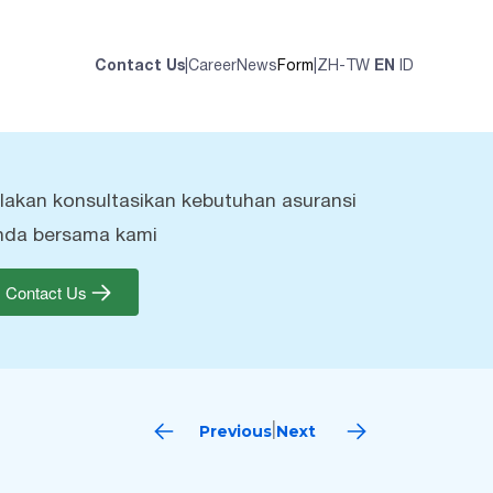
Contact Us
|
Career
News
Form
|
ZH-TW
EN
ID
ilakan konsultasikan kebutuhan asuransi
nda bersama kami
Contact Us
Previous
Next
|