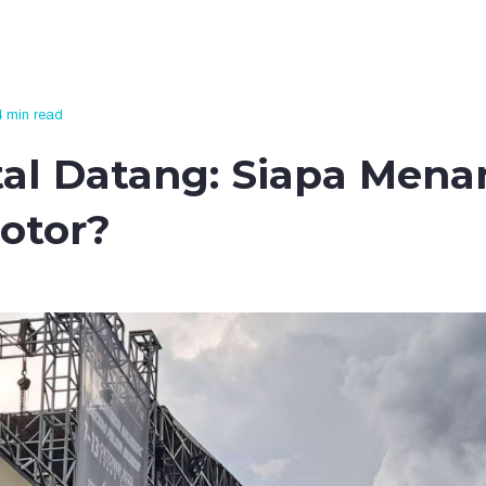
4 min read
atal Datang: Siapa Men
otor?