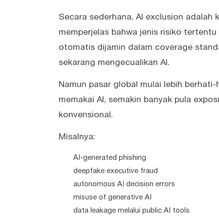
Secara sederhana, AI exclusion adalah 
memperjelas bahwa jenis risiko tertentu
otomatis dijamin dalam coverage standar
sekarang mengecualikan AI.
Namun pasar global mulai lebih berhati
memakai AI, semakin banyak pula exposur
konvensional.
Misalnya:
AI-generated phishing
deepfake executive fraud
autonomous AI decision errors
misuse of generative AI
data leakage melalui public AI tools