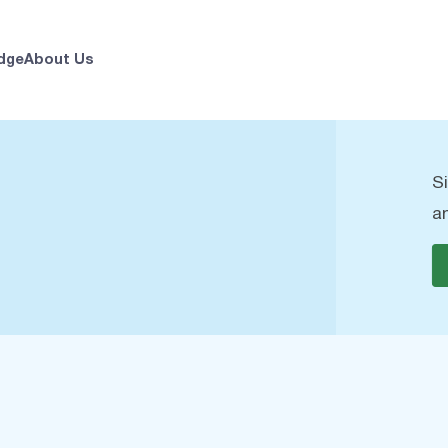
dge
About Us
S
a