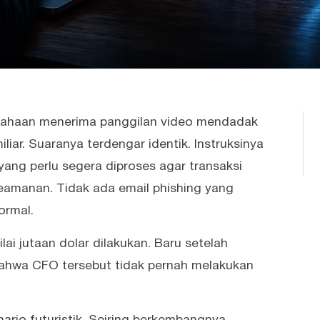
usahaan menerima panggilan video mendadak
iar. Suaranya terdengar identik. Instruksinya
ng perlu segera diproses agar transaksi
keamanan. Tidak ada email phishing yang
ormal.
ai jutaan dolar dilakukan. Baru setelah
bahwa CFO tersebut tidak pernah melakukan
nario futuristik. Seiring berkembangnya