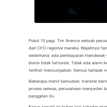
Pukul 10 pagi. Tim finance sebuah per
dari CFO regional mereka. Wajahnya famil
sederhana: ada pembayaran mendesak ya
bisnis tidak tertunda. Tidak ada alarm 
terlihat mencurigakan. Semua tampak n
Beberapa menit kemudian, transfer bernil
proses selesai, perusahaan menyadari 
panggilan itu.
Kasus seperti ini bukan lagi sekadar ske