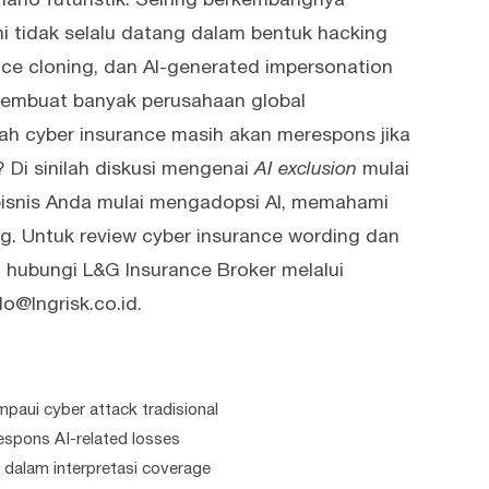
kini tidak selalu datang dalam bentuk hacking
ice cloning, dan AI-generated impersonation
membuat banyak perusahaan global
ah cyber insurance masih akan merespons jika
? Di sinilah diskusi mengenai
AI exclusion
mulai
a bisnis Anda mulai mengadopsi AI, memahami
ng. Untuk review cyber insurance wording dan
, hubungi L&G Insurance Broker melalui
o@lngrisk.co.id.
paui cyber attack tradisional
spons AI-related losses
 dalam interpretasi coverage