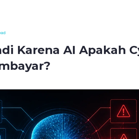
ead
jadi Karena AI Apakah 
mbayar?