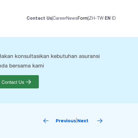
Contact Us
|
Career
News
Form
|
ZH-TW
EN
ID
ilakan konsultasikan kebutuhan asuransi
nda bersama kami
Contact Us
Previous
Next
|