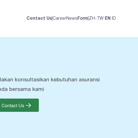
Contact Us
|
Career
News
Form
|
ZH-TW
EN
ID
ilakan konsultasikan kebutuhan asuransi
nda bersama kami
Contact Us