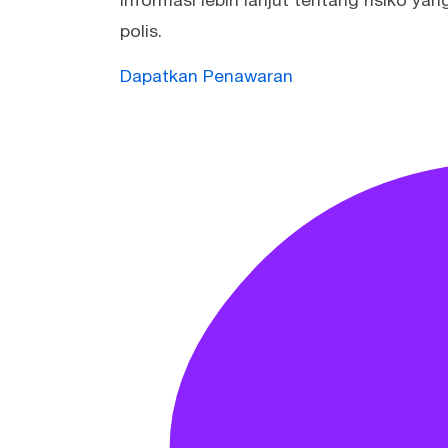
Informasi lebih lanjut tentang risiko y
polis.
Dapatkan Penawaran