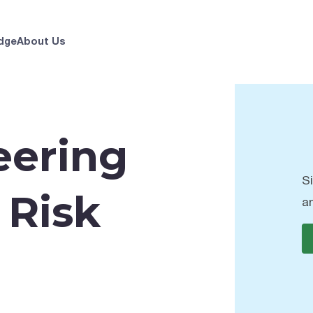
dge
About Us
eering
S
 Risk
a