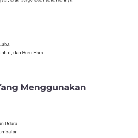
sor, atau pergerakan tanah lainnya
 Laba
ahat, dan Huru-Hara
 Yang Menggunakan
an Udara
Jembatan