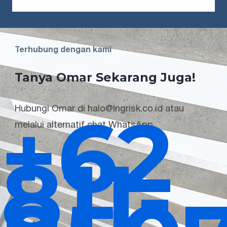
Terhubung dengan kami
Tanya Omar Sekarang Juga!
+62
Hubungi Omar di halo@lngrisk.co.id atau
melalui alternatif chat WhatsApp.
811-